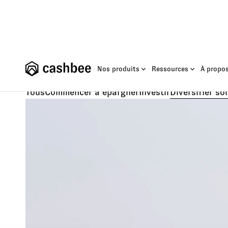
Fond
Nos produits
Ressources
À propo
Tous
Commencer à épargner
Investir
Diversifier so