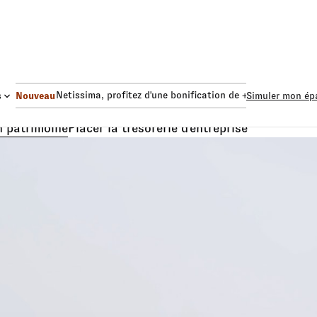
s Euro Netissima
, profitez d'une bonification de +1,50%.
Fonds Eu
s
Nouveau
Simuler mon ép
n patrimoine
Placer la trésorerie d'entreprise