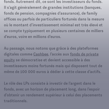
fonds. Autrement dit, ce sont les investisseurs du fonds.
Il s’agit généralement de grandes institutions (banques,
fonds de pension, compagnies d’assurance), de family
offices ou parfois de particuliers fortunés dans la mesure
où le montant d’investissement minimal est très élevé et
se compte typiquement en plusieurs centaines de milliers
d’euros, voire en millions d’euros.
Au passage, nous notons que grâce à des plateformes
digitales comme
Cashbee
, l’accès aux
fonds de private
equity
se démocratise et devient accessible à des
investisseurs moins fortunés mais qui disposent tout de
même de 100 000 euros à dédier à cette classe d’actifs.
Le rôle des LPs consiste à investir de l’argent dans le
fonds, avec un horizon de placement long, dans l’espoir
d’obtenir un rendement supérieur à celui des placements
traditionnels.