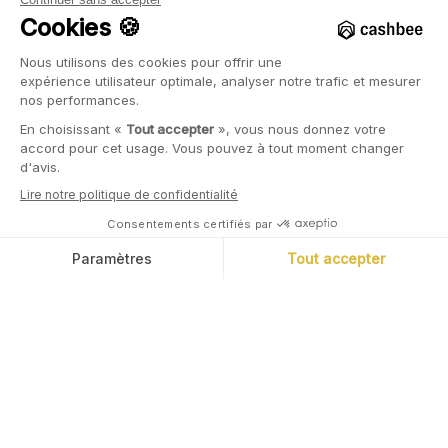
21.07.2026
Marc Tempelman
Le produit structuré Pyrite 8 rappelé à la première
opportunité
Le produit structuré Pyrite 8 est rappelé automatiquement à
peine un an après son lancement, permettant à ses détenteurs
de réaliser un gain brut de 11,75%. Comme toujours, nous
saisissons cette occasion heureuse (pour les investisseurs) pour
revenir sur les caractéristiques et souligner les risques
spécifiques que les investisseurs ont pris pour réaliser ce
rendement.