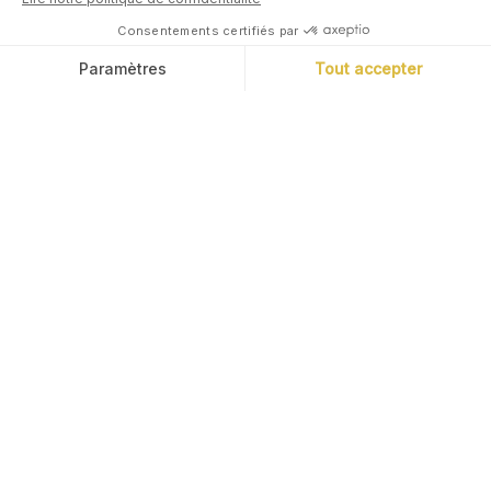
12 Mai, 2025
Marc Tempelman
Buy Now, Pay Later : innovation pratique ou bombe
à retardement ?
Le "Achetez maintenant, payez le plus tard" s'est propagé à la
vitesse de l'éclair. Mais cette fonctionnalité n'a pas que des
avantages. Analyse.