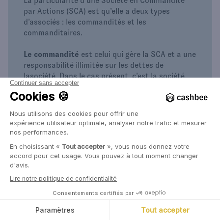
La particularité d’une Société en Commandite
par Actions (SCA) est qu’elle a deux types
d’associés : les commandités et les
commanditaires.
Le commandité
est celui qui gère la SCA et a une
responsabilité illimitée sur les dettes de
lasociété. Dans le cas présent, c’est la société
Merci Prosper.
Les commanditaires
sont toutes les personnes
physiques et morales ayant investi dans la
Foncière / la SCA.
Ce choix de structure permet de contrôler la
société et limiter ainsi au minimum le risque
d’une OPA hostile d’un tiers sur une structure
détenant des parts indivises de personnes
âgées.