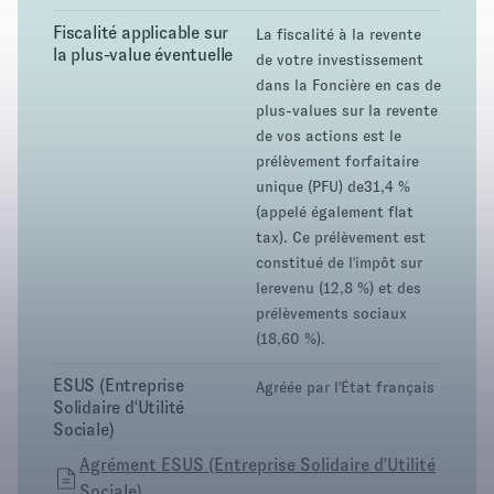
Fiscalité applicable sur
La fiscalité à la revente
la plus-value éventuelle
de votre investissement
dans la Foncière en cas de
plus-values sur la revente
de vos actions est le
prélèvement forfaitaire
unique (PFU) de31,4 %
(appelé également flat
tax). Ce prélèvement est
constitué de l'impôt sur
lerevenu (12,8 %) et des
prélèvements sociaux
(18,60 %).
ESUS (Entreprise
Agréée par l'État français
Solidaire d'Utilité
Sociale)
Agrément ESUS (Entreprise Solidaire d'Utilité
Sociale)