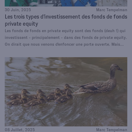
30 Juin, 2025
Marc Tempelman
Les trois types d'investissement des fonds de fonds
private equity
Les fonds de fonds en private equity sont des fonds (deuh !) qui
investissent - principalement - dans des fonds de private equity.
On dirait que nous venons d'enfoncer une porte ouverte. Mais
dans la pratique, un fonds de fonds a trois façons de déployer le
capital récolté auprès de ses investisseurs (les Limited Partners)
en investissant dans des fonds de private equity primaires, des
fonds de private equity secondaires et en effectuant des co-
investissements.
08 Juillet, 2025
Marc Tempelman