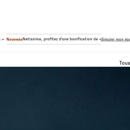
s Euro Netissima
, profitez d'une bonification de +1,50%.
Fonds E
s
Nouveau
Simuler mon ép
Tou