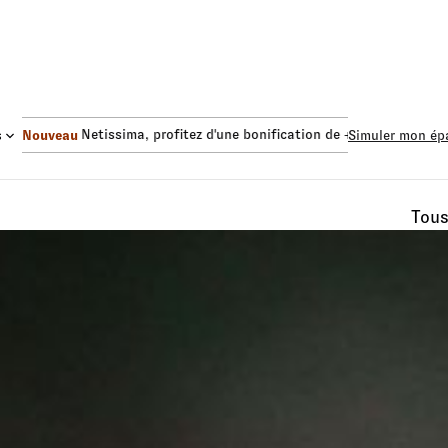
 Euro Netissima
, profitez d'une bonification de +1,50%.
Fonds Eur
s
Nouveau
Simuler mon ép
Tou