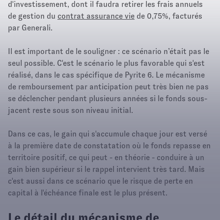
d'investissement, dont il faudra retirer les frais annuels
de gestion du
contrat assurance vie
de 0,75%, facturés
par Generali.
Il est important de le souligner : ce scénario n’était pas le
seul possible. C'est le scénario le plus favorable qui s'est
réalisé, dans le cas spécifique de Pyrite 6. Le mécanisme
de remboursement par anticipation peut très bien ne pas
se déclencher pendant plusieurs années si le fonds sous-
jacent reste sous son niveau initial.
Dans ce cas, le gain qui s'accumule chaque jour est versé
à la première date de constatation où le fonds repasse en
territoire positif, ce qui peut - en théorie - conduire à un
gain bien supérieur si le rappel intervient très tard. Mais
c'est aussi dans ce scénario que le risque de perte en
capital à l'échéance finale est le plus présent.
Le détail du mécanisme de