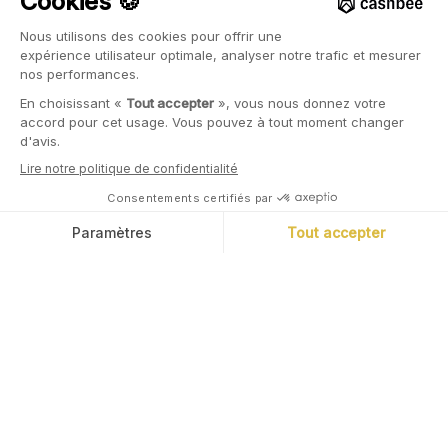
Marc Tempelman
Diplômé de l’ESCP, Marc a travaillé pendant
plus de 20 ans chez Bank of America Merrill
Lynch, pour laquelle il a notamment co-dirigé
l’activité de banque commerciale et de
marchés de capitaux obligataires. Basé à
Londres et à New York, et focalisé sur la
clientèle institutions financières, Marc est
devenu un expert du financement bancaire. Il
est aussi passionné de cuisine.
Dans la même catégorie