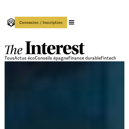
Connexion / Inscription
Tous
Actus éco
Conseils épagne
Finance durable
Fintech