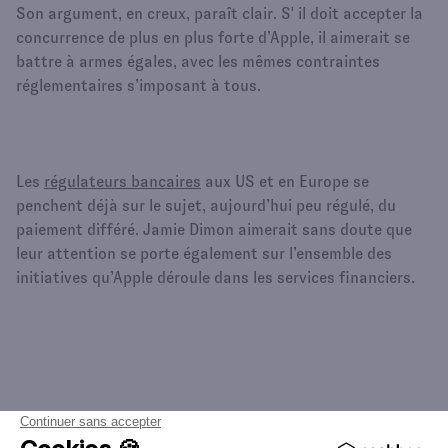
Son argument, en creux, paraît clair. S' il doit accepter la
concurrence de plus en plus forte d’Apple, il aimerait se
battre à armes égales, avec les mêmes contraintes
réglementaires s’imposant à tous.
Les
régulateurs bancaires
aux US et en Europe se
penchent déjà sur le sujet, aujourd’hui peu régulé, du
paiement différé. Jamie Dimon aimerait sans doute que
leur attention se porte également sur l’ensemble des
initiatives qu’Apple déroule dans les services financiers.
{{CTA_BANNER_2}}