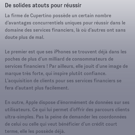
De solides atouts pour réussir
La firme de Cupertino possède un certain nombre
d’avantages concurrentiels uniques pour réussir dans le
domaine des services financiers, là où d’autres ont sans
doute plus de mal.
Le premier est que ses iPhones se trouvent déjà dans les
poches de plus d’un milliard de consommateurs de
services financiers ! Par ailleurs, elle jouit d’une image de
marque très forte, qui inspire plutôt confiance.
L’acquisition de clients pour ses services financiers se
fera d’autant plus facilement.
En outre, Apple dispose d’énormément de données sur ses
utilisateurs. Ce qui lui permet d’offrir des parcours clients
ultra-simples. Pas la peine de demander les coordonnées
de celui ou celle qui veut bénéficier d’un crédit court
terme, elle les possède déjà.