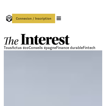
Connexion / Inscription
Tous
Actus éco
Conseils épagne
Finance durable
Fintech