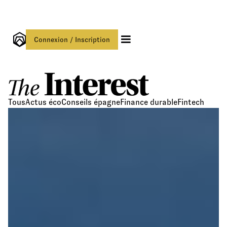
Connexion / Inscription
Tous
Actus éco
Conseils épagne
Finance durable
Fintech