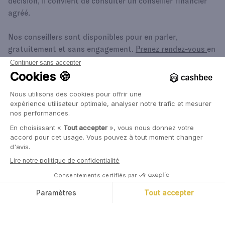
décision, il convient de consulter un conseiller financier
agréé.
Nos conseillers sont disponibles pour en parler,
gratuitement et sans engagement.
Prenez rendez-vous
en
quelques clics.
Marc Tempelman
Diplômé de l’ESCP, Marc a travaillé pendant
plus de 20 ans chez Bank of America Merrill
Lynch, pour laquelle il a notamment co-dirigé
l’activité de banque commerciale et de
marchés de capitaux obligataires. Basé à
Londres et à New York, et focalisé sur la
clientèle institutions financières, Marc est
devenu un expert du financement bancaire. Il
est aussi passionné de cuisine.