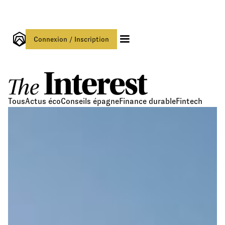
Connexion / Inscription
Tous
Actus éco
Conseils épagne
Finance durable
Fintech