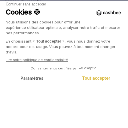
hausse du marché.
À l’inverse, début 2021 l’indicateur a été plus pertinent.
Six mois après que les initiés se soient mis à vendre, le
NASDAQ s’est orienté à la baisse pendant plus d’un an. Il
aurait été opportun de faire comme eux.
En conclusion, il nous semble que les transactions par les
initiés sont une donnée intéressante à prendre en compte
dans votre décision
d’allocation de portefeuille
. Mais cet
indicateur est à lui seul, insuffisant. Il doit faire partie
d'un ensemble de données et ne peut être qu’un facteur
de décision parmi de nombreux autres.
{{CTA_BANNER_2}}
Marc Tempelman