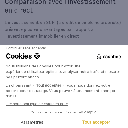
Comparaison avec l'investissement
en direct
L'investissement en SCPI (à crédit ou en pleine propriété)
présente plusieurs avantages par rapport à
l'investissement immobilier en direct :
Diversification : Les SCPI permettent d'investir dans
un
portefeuille diversifié
de biens immobiliers, réduisant
ainsi le risque lié à un actif unique.
Gestion simplifiée : L'investisseur n'a pas à se soucier
de la gestion quotidienne des biens, contrairement à
un investissement locatif classique.
Ticket d'entrée plus faible : Il est possible d'investir en
SCPI avec des montants bien inférieurs à ceux
nécessaires pour l'achat d'un bien immobilier entier.