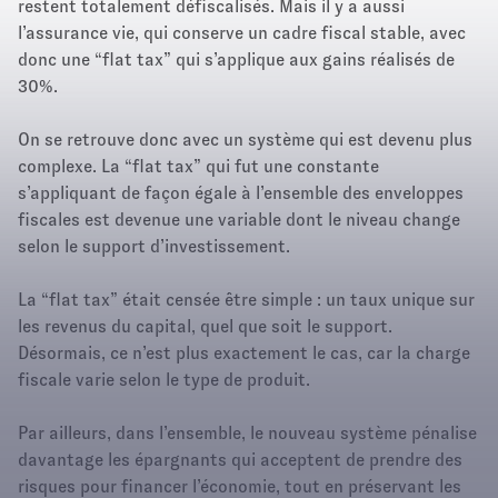
restent totalement défiscalisés. Mais il y a aussi
l’assurance vie, qui conserve un cadre fiscal stable, avec
donc une “flat tax” qui s’applique aux gains réalisés de
30%.
On se retrouve donc avec un système qui est devenu plus
complexe. La “flat tax” qui fut une constante
s’appliquant de façon égale à l’ensemble des enveloppes
fiscales est devenue une variable dont le niveau change
selon le support d’investissement.
La “flat tax” était censée être simple : un taux unique sur
les revenus du capital, quel que soit le support.
Désormais, ce n’est plus exactement le cas, car la charge
fiscale varie selon le type de produit.
Par ailleurs, dans l’ensemble, le nouveau système pénalise
davantage les épargnants qui acceptent de prendre des
risques pour financer l’économie, tout en préservant les