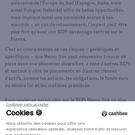
puissance de l’Europe du Sud (Espagne, Italie, mais
aussi Pologne, Irelande) offre de belles opportunités,
mais implique aussi une sensibilité accrue à ces
marchés – en cas de retournement, l’impact peut être
plus fort qu’avec une SCPI davantage centrée sur la
France.​
C’est en connaissance de ces risques – génériques et
spécifiques – que Wemo One peut néanmoins trouver sa
place dans une allocation diversifiée, à côté d’autres SCPI
et surtout à côté de placements en d’autres classes
d’actifs, comme les actions, les obligations, le fonds euro
ou encore l’or et les matières premières.
Vous voulez en savoir plus sur la SCPI Wemo One ou plus
largement sur la constitution et la gestion d’un
portefeuille de placements diversifiés ? N’hésitez pas à
contacter nos conseillers
, ils sont là pour ça !
Marc Tempelman