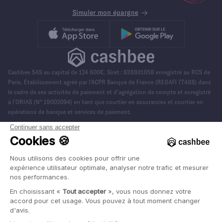
Simuler mon épargne
Cashbee SAS au capital de 124 600€. Siret : 838801058 enregistré au RCS de
Paris. Établissement agréé par l’ACPR Banque de France (REGAFI 77488) dans
le cadre de ses activités de paiement et d’agrégation de compte et enregistré
à l’ORIAS (N° 19002094) en tant que courtier en assurances et courtier en
opérations de banque et services de paiement.
Cashbee est également Conseiller en Investissement Financier et adhérent à
l’Association Nationale des Conseillers Financiers, (ANACOFI) sous le numéro
E010118.
Politique de confidentialité
Conditions d’utilisation
Mentions légales
Colophon
Document marketing à caractère non contractuel. L’ensemble des
visuels sur ce site sont fournis à titre d’exemple. L’investissement
sur des supports en unités de compte comporte un risque de perte
en capital.
Les performances passées ne préjugent pas des performances