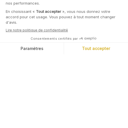
22 Juin, 2026
Marc Tempelman
Que coûte une canicule en juin ?
Alors que des records de chaleur sont en train d'être battus,
nous nous sommes posés la question de l'impact économique
d'une canicule. Il est significatif, d'autant plus que celle-ci a lieu
très tôt dans l'été.