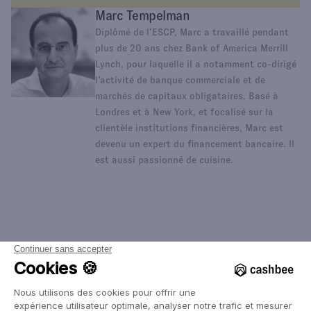
Marc Tempelman
Diplômé de l’ESCP, Marc a travaillé pendant
plus de 20 ans chez Bank of America Merrill
Lynch, pour laquelle il a notamment co-dirigé
l’activité de banque commerciale et de
marchés de capitaux obligataires. Basé à
Londres et à New York, et focalisé sur la
clientèle institutions financières, Marc est
devenu un expert du financement bancaire. Il
est aussi passionné de cuisine.
Dans la même catégorie