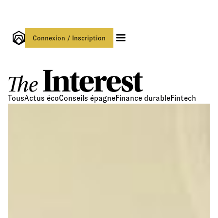
Connexion / Inscription
Tous
Actus éco
Conseils épagne
Finance durable
Fintech