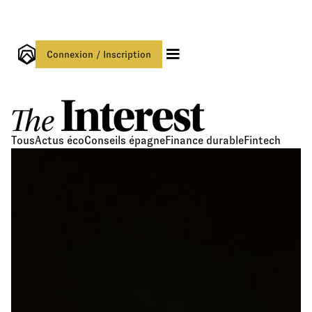
Connexion / Inscription
Tous
Actus éco
Conseils épagne
Finance durable
Fintech