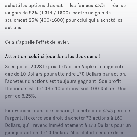
acheté les options d’achat — les fameux
calls
— réalise
un gain de 82% (1 314 / 1600), contre un gain de
seulement 25% (400/1600) pour celui qui a acheté les
actions.
Cela s’appelle l’effet de levier.
Attention, celui-ci joue dans les deux sens !
Si en juillet 2023 le prix de l’action Apple n’a augmenté
que de 10 Dollars pour atteindre 170 Dollars par action,
l’acheteur d’actions est toujours gagnant. Son profit
théorique est de 10$ x 10 actions, soit 100 Dollars. Une
perf de 6,25%.
En revanche, dans ce scénario, l’acheteur de
calls
perd de
l’argent. Il exerce son droit d’acheter 73 actions à 160
Dollars, qu’il revend immédiatement à 170 Dollars pour un
gain par action de 10 Dollars. Mais il doit déduire de ce