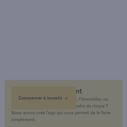
Épargnez différemment
Commencer à investir
Envie d’investir dans l’or, la tech, l'immobilier ou
simplement d’épargner sans prendre de risque ?
Nous avons créé l’app qui vous permet de le faire
simplement.