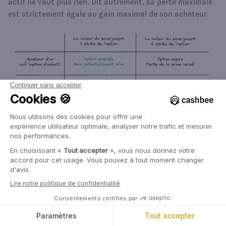
actif ne vaut plus rien. Dit autrement, sa perte maximale
est strictement égale au gain maximal de son acheteur.
Appendice : Les principaux
instruments dérivés
Il existe un très grand nombre de produits dérivés