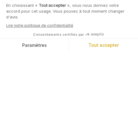
Épargnez différemment
Commencer à investir
Envie d’investir dans l’or, la tech, l'immobilier ou
simplement d’épargner sans prendre de risque ?
Nous avons créé l’app qui vous permet de le faire
simplement.
Marc Tempelman
Diplômé de l’ESCP, Marc a travaillé pendant
plus de 20 ans chez Bank of America Merrill
Lynch, pour laquelle il a notamment co-dirigé
l’activité de banque commerciale et de
marchés de capitaux obligataires. Basé à
Londres et à New York, et focalisé sur la
clientèle institutions financières, Marc est
devenu un expert du financement bancaire. Il