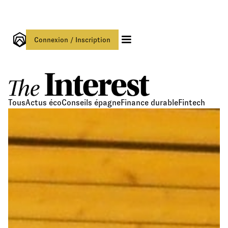
Connexion / Inscription
Tous
Actus éco
Conseils épagne
Finance durable
Fintech