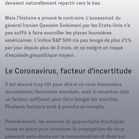
devaient naturellement repartir vers le bas.
Mais l’histoire a prouvé le contraire. L’assassinat du
général Iranien Qasseim Soleimani par les Etats-Unis n’a
pas suffit à faire sourciller les places boursières
américaines. L’indice S&P 500 n'a pas bougé de plus d'1%
par jour depuis plus de 3 mois, et ce malgré un risque
d’escalade géopolitique majeur.
Le Coronavirus, facteur d'incertitude
Il est encore trop tôt pour dire si ce virus bousculera
durablement l'économie mondiale, mais il constitue déjà
un facteur suffisant pour faire bouger les marchés.
Plusieurs facteurs sont à prendre en compte.
Premièrement, les mesures de quarantaine drastiques
mises en place pour minimiser la propagation du virus
pèseront sans doute sur la consommation et donc sur