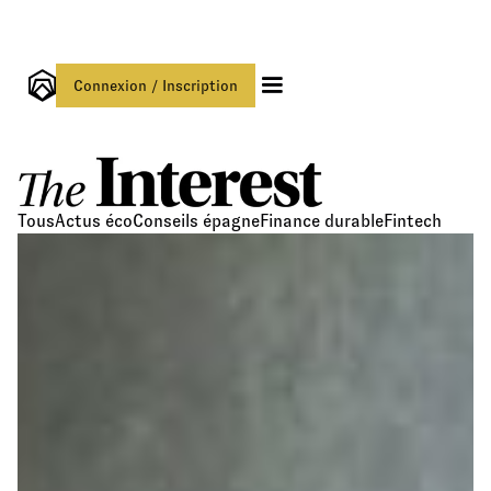
Connexion / Inscription
Tous
Actus éco
Conseils épagne
Finance durable
Fintech