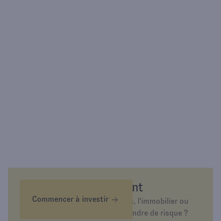
Épargnez différemment
Commencer à investir
Envie d’investir dans l’or, la tech, l'immobilier ou
simplement d’épargner sans prendre de risque ?