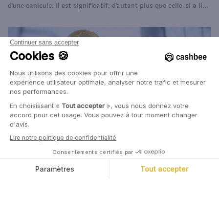
d'une canicule. Il est significatif, d'autant plus que celle-ci a lieu
très tôt dans l'été.
10 Juin, 2026
Marc Tempelman
Coupe du Monde 2026 : qui sera le vainqueur
(financièrement) ?
Qui sont les grands gagnants d'une Coupe du Monde, du point
de vue économique et financier ? Les joueurs ? Les pays hôtes ?
Nous nous sommes penchés sur le sujet et la réponse n'est pas
nécessairement celle que vous pourriez penser.