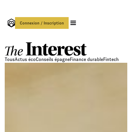
Connexion / Inscription
Tous
Actus éco
Conseils épagne
Finance durable
Fintech