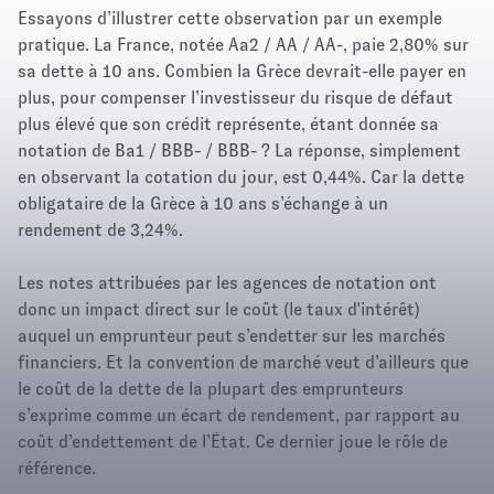
Essayons d’illustrer cette observation par un exemple
pratique. La France, notée Aa2 / AA / AA-, paie 2,80% sur
sa dette à 10 ans. Combien la Grèce devrait-elle payer en
plus, pour compenser l’investisseur du risque de défaut
plus élevé que son crédit représente, étant donnée sa
notation de Ba1 / BBB- / BBB- ? La réponse, simplement
en observant la cotation du jour, est 0,44%. Car la dette
obligataire de la Grèce à 10 ans s’échange à un
rendement de 3,24%.
Les notes attribuées par les agences de notation ont
donc un impact direct sur le coût (le taux d'intérêt)
auquel un emprunteur peut s’endetter sur les marchés
financiers. Et la convention de marché veut d’ailleurs que
le coût de la dette de la plupart des emprunteurs
s’exprime comme un écart de rendement, par rapport au
coût d’endettement de l’État. Ce dernier joue le rôle de
référence.