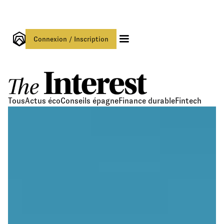
Connexion / Inscription
Tous
Actus éco
Conseils épagne
Finance durable
Fintech