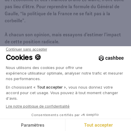
pas lieu d’être. Pour reprendre la formule du Général de
Gaulle, “la politique de la France ne se fait pas à la
corbeille”.
À chacun son opinion, mais essayons d’estimer l’impact
de cette position radicale.
Un coût d’endettement en hausse
C’est très complexe d’analyser l’impact chiffré d’un
possible abaissement de la note de la France, mais nous
pouvons faire les observations suivantes en confiance.
L’abaissement de la note de la France, si une ou plusieurs
des agences devait y procéder, serait sans doute
modeste. Autrement dit, la note de la France serait
probablement abaissée d’un cran, de Aa2 à Aa3 pour
Moody’s, et/ou de AA à AA- pour S&P, et/ou de AA- à A+
pour Fitch.