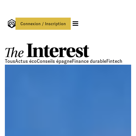
Connexion / Inscription
Tous
Actus éco
Conseils épagne
Finance durable
Fintech