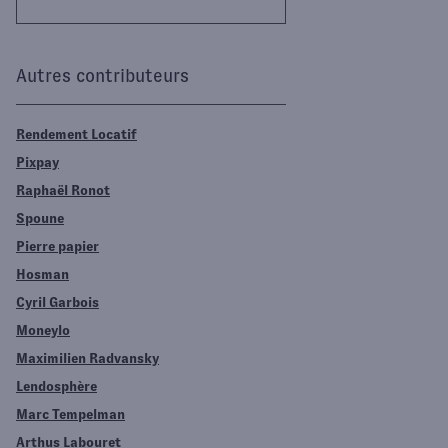
Autres contributeurs
Rendement Locatif
Pixpay
Raphaël Ronot
Spoune
Pierre papier
Hosman
Cyril Garbois
Moneylo
Maximilien Radvansky
Lendosphère
Marc Tempelman
Arthus Labouret