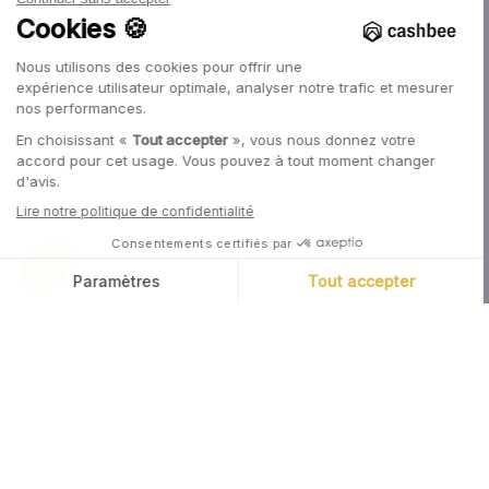
Épargner & Investir
Épargner prudemment
Placements alternatifs