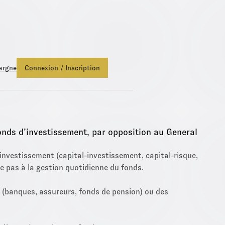
s Euro Netissima
, profitez d'une bonification de +1,50%.
Fonds Eu
argne
Connexion / Inscription
onds d’investissement, par opposition au General
investissement (capital-investissement, capital-risque,
pe pas à la gestion quotidienne du fonds.
s (banques, assureurs, fonds de pension) ou des