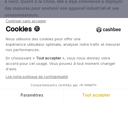
à venir. Quant à la Chine, elle a déjà commencé à déployer
des mesures pour soutenir son appareil industriel et ses
consommateurs.
Pour la majorité des économistes, une récession mondiale
sera donc probablement évitée. Mais il n’y a pas de doute
que le risque de son apparition a augmenté.
{{CTA_BANNER_2}}
Marc Tempelman
Diplômé de l’ESCP, Marc a travaillé pendant
plus de 20 ans chez Bank of America Merrill
Lynch, pour laquelle il a notamment co-dirigé
l’activité de banque commerciale et de