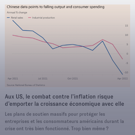
Aux US, le combat contre l’inflation risque
d’emporter la croissance économique avec elle
Les plans de soutien massifs pour protéger les
entreprises et les consommateurs américains durant la
crise ont très bien fonctionné. Trop bien même ?