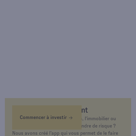
Épargnez différemment
Commencer à investir
Envie d’investir dans l’or, la tech, l'immobilier ou
simplement d’épargner sans prendre de risque ?
Nous avons créé l’app qui vous permet de le faire