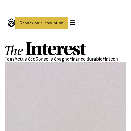
Connexion / Inscription
Tous
Actus éco
Conseils épagne
Finance durable
Fintech