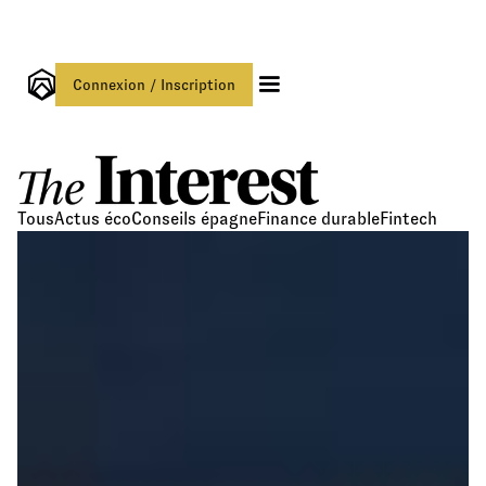
Connexion / Inscription
Tous
Actus éco
Conseils épagne
Finance durable
Fintech