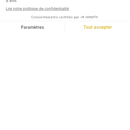
Nous avons créé l’app qui vous permet de le faire
simplement.
Marc Tempelman
Diplômé de l’ESCP, Marc a travaillé pendant
plus de 20 ans chez Bank of America Merrill
Lynch, pour laquelle il a notamment co-dirigé
l’activité de banque commerciale et de
marchés de capitaux obligataires. Basé à
Londres et à New York, et focalisé sur la
clientèle institutions financières, Marc est
devenu un expert du financement bancaire. Il
est aussi passionné de cuisine.