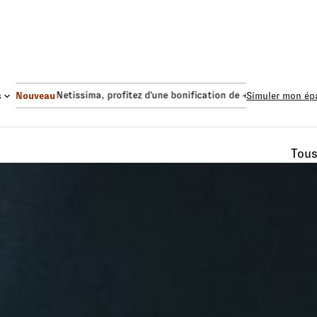
s Euro Netissima
, profitez d'une bonification de +1,50%.
Fonds Eu
s
Nouveau
Simuler mon ép
Tou