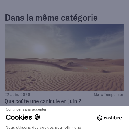
Dans la même catégorie
22 Juin, 2026
Marc Tempelman
Que coûte une canicule en juin ?
Alors que des records de chaleur sont en train d'être battus,
nous nous sommes posés la question de l'impact économique
d'une canicule. Il est significatif, d'autant plus que celle-ci a lieu
très tôt dans l'été.