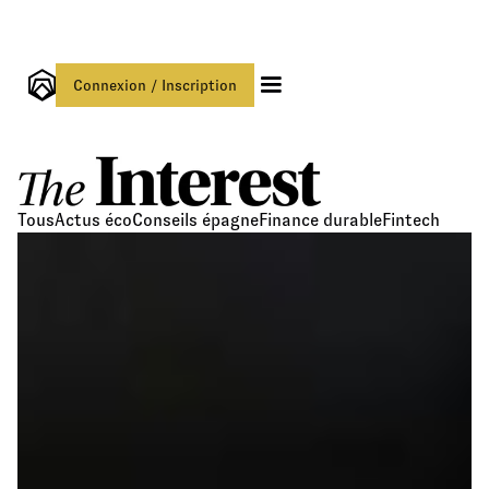
Connexion / Inscription
Tous
Actus éco
Conseils épagne
Finance durable
Fintech