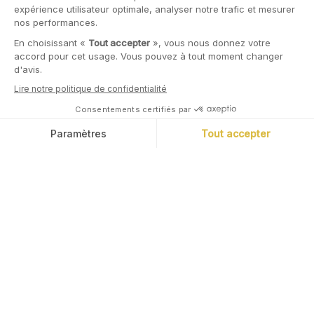
10 Juin, 2026
Marc Tempelman
Coupe du Monde 2026 : qui sera le vainqueur
(financièrement) ?
Qui sont les grands gagnants d'une Coupe du Monde, du point
de vue économique et financier ? Les joueurs ? Les pays hôtes ?
Nous nous sommes penchés sur le sujet et la réponse n'est pas
nécessairement celle que vous pourriez penser.