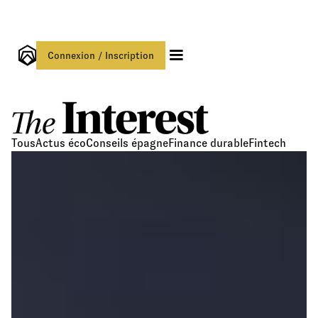
Connexion / Inscription
Tous
Actus éco
Conseils épagne
Finance durable
Fintech