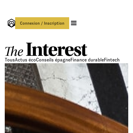
Connexion / Inscription
Tous
Actus éco
Conseils épagne
Finance durable
Fintech