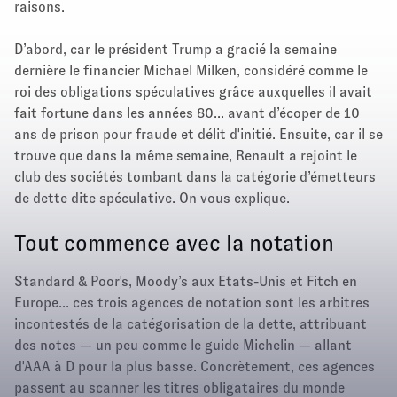
raisons.
D’abord, car le président Trump a gracié la semaine
dernière le financier Michael Milken, considéré comme le
roi des obligations spéculatives grâce auxquelles il avait
fait fortune dans les années 80... avant d’écoper de 10
ans de prison pour fraude et délit d'initié. Ensuite, car il se
trouve que dans la même semaine, Renault a rejoint le
club des sociétés tombant dans la catégorie d’émetteurs
de dette dite spéculative. On vous explique.
Tout commence avec la notation
Standard & Poor's, Moody’s aux Etats-Unis et Fitch en
Europe... ces trois agences de notation sont les arbitres
incontestés de la catégorisation de la dette, attribuant
des notes — un peu comme le guide Michelin — allant
d'AAA à D pour la plus basse. Concrètement, ces agences
passent au scanner les titres obligataires du monde