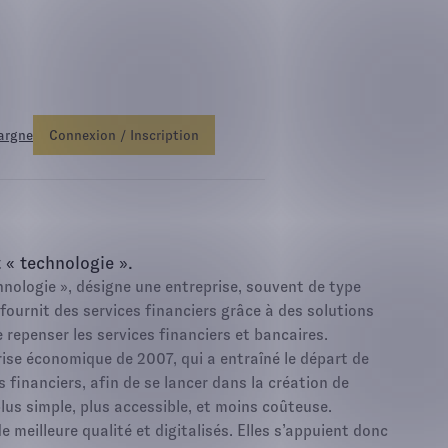
o Netissima
, profitez d'une bonification de +1,50%.
Fonds Euro Ne
argne
Connexion / Inscription
 « technologie ».
nologie », désigne une entreprise, souvent de type
fournit des services financiers grâce à des solutions
 repenser les services financiers et bancaires.
rise économique de 2007, qui a entraîné le départ de
financiers, afin de se lancer dans la création de
plus simple, plus accessible, et moins coûteuse.
 meilleure qualité et digitalisés. Elles s’appuient donc