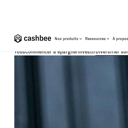
Fonds E
Nos produits
Ressources
À propo
Tous
Commencer à épargner
Investir
Diversifier so