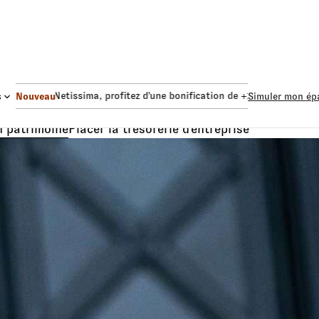
uro Netissima
, profitez d'une bonification de +1,50%.
Fonds Euro 
s
Nouveau
Simuler mon ép
n patrimoine
Placer la trésorerie d'entreprise