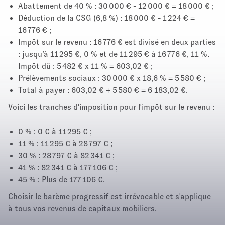
Abattement de 40 % : 30 000 € - 12 000 € = 18 000 € ;
Déduction de la CSG (6,8 %) : 18 000 € - 1 224 € =
16 776 € ;
Impôt sur le revenu : 16 776 € est divisé en deux parties
: jusqu’à 11 295 €, 0 % et de 11 295 € à 16 776 €, 11 %.
Impôt dû : 5 482 € x 11 % = 603,02 € ;
Prélèvements sociaux : 30 000 € x 18,6 % = 5 580 € ;
Total à payer : 603,02 € + 5 580 € = 6 183,02 €.
Voici les tranches d'imposition pour l'impôt sur le revenu :
0 % : 0 € à 11 295 € ;
11 % : 11 295 € à 28 797 € ;
30 % : 28 797 € à 82 341 € ;
41 % : 82 341 € à 177 106 € ;
45 % : Plus de 177 106 €.
Choisir le barème progressif est irrévocable et s'applique
à tous vos revenus de capitaux mobiliers.