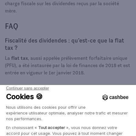
charge fiscale sur les dividendes reçus par la société
mère.
FAQ
Fiscalité des dividendes : qu’est-ce que la flat
tax ?
La
flat tax
, aussi appelée prélèvement forfaitaire unique
(PFU), a été instaurée par la loi de finances de 2018 et est
entrée en vigueur le 1er janvier 2018.
Cette mesure, promise par le Président Emmanuel Macron
lors de sa campagne, vise à encourager les
investissements plutôt que les placements cherchant des
avantages fiscaux. Elle a également pour objectif de
simplifier la fiscalité des épargnes.
Avant la mise en place de la
flat tax
dans la
fiscalité des