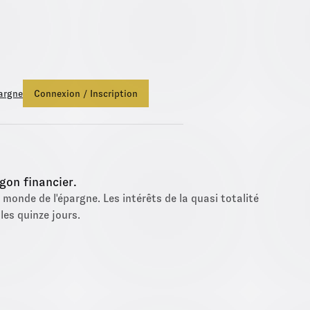
ds Euro Netissima
, profitez d'une bonification de +1,50%.
Fonds 
argne
Connexion / Inscription
gon financier.
 monde de l'épargne. Les intérêts de la quasi totalité
les quinze jours.