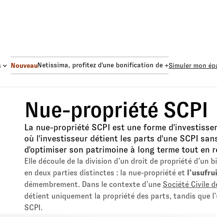
Fonds Euro Netissima
, profitez d'une bonification de +1,50%.
Fon
s
Nouveau
Simuler mon ép
Nue-propriété SCPI
La nue-propriété SCPI est une forme d'investiss
où l'investisseur détient les parts d'une SCPI san
d'optimiser son patrimoine à long terme tout en ré
Elle découle de la division d’un droit de propriété d’un b
en deux parties distinctes : la nue-propriété et
l’usufru
démembrement. Dans le contexte d’une
Société Civile 
détient uniquement la propriété des parts, tandis que l’u
SCPI.