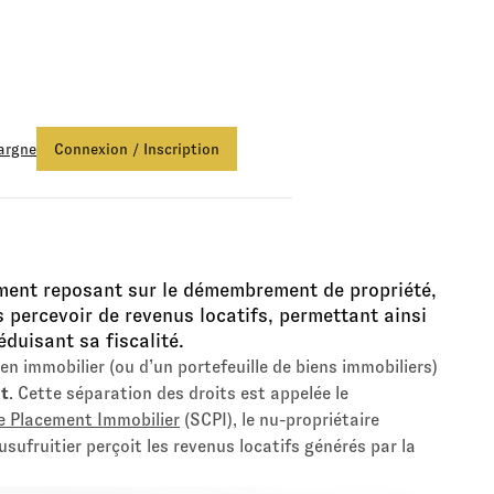
ds Euro Netissima
, profitez d'une bonification de +1,50%.
Fonds E
argne
Connexion / Inscription
ement reposant sur le démembrement de propriété,
s percevoir de revenus locatifs, permettant ainsi
duisant sa fiscalité.
ien immobilier (ou d’un portefeuille de biens immobiliers)
it
. Cette séparation des droits est appelée le
de Placement Immobilier
(SCPI), le nu-propriétaire
sufruitier perçoit les revenus locatifs générés par la