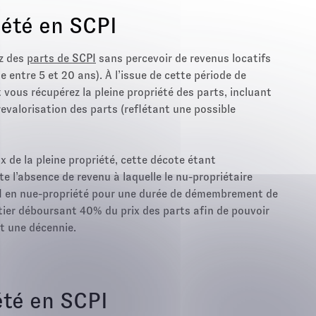
été en SCPI
ez des
parts de SCPI
sans percevoir de revenus locatifs
entre 5 et 20 ans). À l’issue de cette période de
vous récupérez la pleine propriété des parts, incluant
revalorisation des parts (reflétant une possible
x de la pleine propriété, cette décote étant
e l’absence de revenu à laquelle le nu-propriétaire
PI en nue-propriété pour une durée de démembrement de
itier déboursant 40% du prix des parts afin de pouvoir
nt une décennie.
été en SCPI