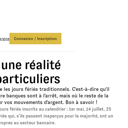
 Euro Netissima
, profitez d'une bonification de +1,50%.
Fonds Eur
argne
Connexion / Inscription
 une réalité
articuliers
les jours fériés traditionnels. C'est-à-dire qu'il
e banques sont à l'arrêt, mais où le reste de la
ur vos mouvements d'argent. Bon à savoir !
rs fériés inscrits au calendrier : 1er mai, 14 juillet, 25
iés qui, s’ils passent inaperçus pour la majorité, ont un
 propres au secteur bancaire.