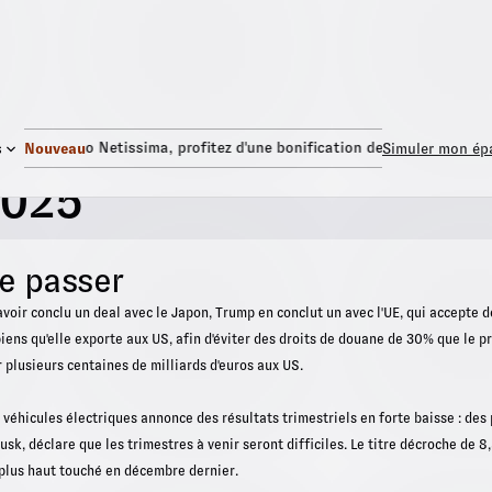
Fonds Euro Netissima
, profitez d'une bonification de +1,50%.
Fon
s
Nouveau
Simuler mon ép
2025
se passer
avoir conclu un deal avec le Japon, Trump en conclut un avec l'UE, qui accepte 
biens qu'elle exporte aux US, afin d'éviter des droits de douane de 30% que le 
 plusieurs centaines de milliards d'euros aux US.
véhicules électriques annonce des résultats trimestriels en forte baisse : des 
sk, déclare que les trimestres à venir seront difficiles. Le titre décroche de 
plus haut touché en décembre dernier.