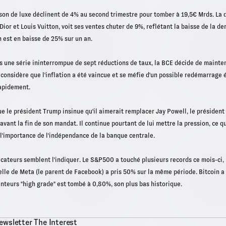
ison de luxe déclinent de 4% au second trimestre pour tomber à 19,5€ Mrds. La 
or et Louis Vuitton, voit ses ventes chuter de 9%, reflétant la baisse de la de
 est en baisse de 25% sur un an.
ès une série ininterrompue de sept réductions de taux, la BCE décide de mainteni
 considère que l'inflation a été vaincue et se méfie d'un possible redémarrage 
rapidement.
que le président Trump insinue qu'il aimerait remplacer Jay Powell, le président 
vant la fin de son mandat. Il continue pourtant de lui mettre la pression, ce 
 l'importance de l'indépendance de la banque centrale.
cateurs semblent l'indiquer. Le S&P500 a touché plusieurs records ce mois-ci, l
 celle de Meta (le parent de Facebook) a pris 50% sur la même période. Bitcoin
unteurs "high grade" est tombé à 0,80%, son plus bas historique.
ewsletter The Interest