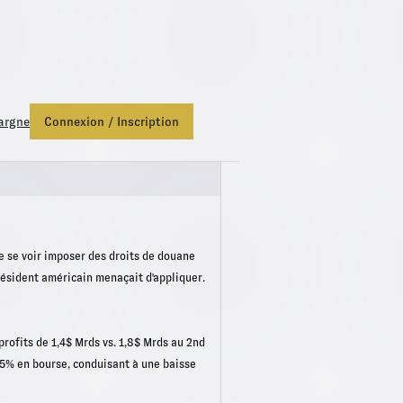
ds Euro Netissima
, profitez d'une bonification de +1,50%.
Fonds E
argne
Connexion / Inscription
de se voir imposer des droits de douane
président américain menaçait d'appliquer.
profits de 1,4$ Mrds vs. 1,8$ Mrds au 2nd
8,5% en bourse, conduisant à une baisse