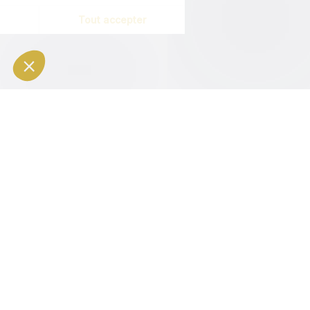
Épargner & Investir
Épargner prudemment
Investir
Livret Cashbee
Pilote Auto
Monétaire
Actions Thématiques
Fonds Euros Netissima
Actions Régionales
Placements alternatifs
Fonds Obligataires
Préparer sa retraite
Produits Structurés
Immobilier (SCPI)
Plan Épargne Retraite