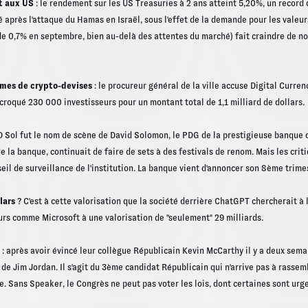
t aux US
: le rendement sur les US Treasuries à 2 ans atteint 5,20%, un record d
é après l'attaque du Hamas en Israël, sous l'effet de la demande pour les valeurs
 0,7% en septembre, bien au-delà des attentes du marché) fait craindre de no
rmes de crypto-devises
: le procureur général de la ville accuse Digital Curr
croqué 230 000 investisseurs pour un montant total de 1,1 milliard de dollars.
D Sol fut le nom de scène de David Solomon, le PDG de la prestigieuse banque
e la banque, continuait de faire de sets à des festivals de renom. Mais les crit
il de surveillance de l'institution. La banque vient d'annoncer son 8ème trime
lars
? C'est à cette valorisation que la société derrière ChatGPT chercherait à
eurs comme Microsoft à une valorisation de "seulement" 29 milliards.
: après avoir évincé leur collègue Républicain Kevin McCarthy il y a deux sema
 de Jim Jordan. Il s'agit du 3ème candidat Républicain qui n'arrive pas à rass
e. Sans Speaker, le Congrès ne peut pas voter les lois, dont certaines sont urg