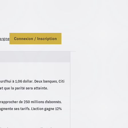
ds Euro Netissima
, profitez d'une bonification de +1,50%.
Fonds E
argne
Connexion / Inscription
urd'hui à 1,06 dollar. Deux banques, Citi
t que la parité sera atteinte.
 rapprocher de 250 millions d'abonnés.
ugmente ses tarifs. L'action gagne 12%