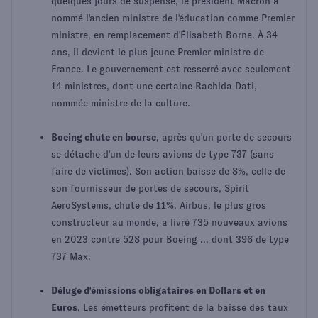
quelques jours de suspense, le président Macron a
nommé l'ancien ministre de l'éducation comme Premier
ministre, en remplacement d'Élisabeth Borne. À 34
ans, il devient le plus jeune Premier ministre de
France. Le gouvernement est resserré avec seulement
14 ministres, dont une certaine Rachida Dati,
nommée ministre de la culture.
Boeing chute en bourse
, après qu'un porte de secours
se détache d'un de leurs avions de type 737 (sans
faire de victimes). Son action baisse de 8%, celle de
son fournisseur de portes de secours, Spirit
AeroSystems, chute de 11%. Airbus, le plus gros
constructeur au monde, a livré 735 nouveaux avions
en 2023 contre 528 pour Boeing ... dont 396 de type
737 Max.
Déluge d'émissions obligataires en Dollars et en
Euros
. Les émetteurs profitent de la baisse des taux