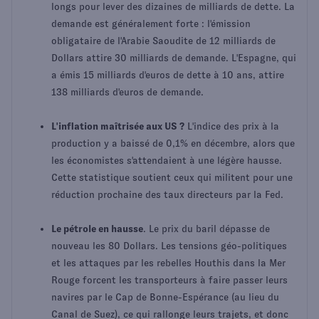
longs pour lever des dizaines de milliards de dette. La
demande est généralement forte : l'émission
obligataire de l'Arabie Saoudite de 12 milliards de
Dollars attire 30 milliards de demande. L'Espagne, qui
a émis 15 milliards d'euros de dette à 10 ans, attire
138 milliards d'euros de demande.
L'inflation maîtrisée aux US ?
L'indice des prix à la
production y a baissé de 0,1% en décembre, alors que
les économistes s'attendaient à une légère hausse.
Cette statistique soutient ceux qui militent pour une
réduction prochaine des taux directeurs par la Fed.
Le pétrole en hausse
. Le prix du baril dépasse de
nouveau les 80 Dollars. Les tensions géo-politiques
et les attaques par les rebelles Houthis dans la Mer
Rouge forcent les transporteurs à faire passer leurs
navires par le Cap de Bonne-Espérance (au lieu du
Canal de Suez), ce qui rallonge leurs trajets, et donc