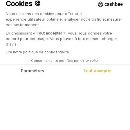
Épargner & Investir
Épargner prudemment
Placements alternatifs