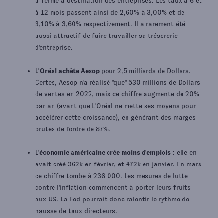
à Terme à destination des entreprises. Les taux à 6 et
à 12 mois passent ainsi de 2,60% à 3,00% et de
3,10% à 3,60% respectivement. Il a rarement été
aussi attractif de faire travailler sa trésorerie
d'entreprise.
L'Oréal achète Aesop
pour 2,5 milliards de Dollars.
Certes, Aesop n'a réalisé "que" 530 millions de Dollars
de ventes en 2022, mais ce chiffre augmente de 20%
par an (avant que L'Oréal ne mette ses moyens pour
accélérer cette croissance), en générant des marges
brutes de l'ordre de 87%.
L'économie américaine crée moins d'emplois
: elle en
avait créé 362k en février, et 472k en janvier. En mars
ce chiffre tombe à 236 000. Les mesures de lutte
contre l'inflation commencent à porter leurs fruits
aux US. La Fed pourrait donc ralentir le rythme de
hausse de taux directeurs.