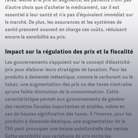
d’autre choix que d’acheter le médicament, car il est
essentiel à leur santé et n’a pas d’équivalent immédiat sur
le marché. De plus, les assurances et les systèmes de
santé prennent souvent en charge ces coûts, réduisant
encore la sensibilité au prix.
Impact sur la régulation des prix et la fiscalité
Les gouvernements s'appuient sur le concept d'élasticité-
prix pour élaborer leurs stratégies de taxation. Pour les
produits à demande inélastique, comme le carburant ou le
tabac, une augmentation des prix ou des taxes n'entraîne
qu'une faible diminution de la consommation. Cette
caractéristique permet aux gouvernements de générer
des recettes fiscales importantes et stables, même en
cas de hausse significative des taxes. À l'inverse, pour les
produits à demande élastique, une augmentation de la
TVA peut provoquer une baisse substantielle des ventes.
Cette sensibilité aux variations de prix incite les