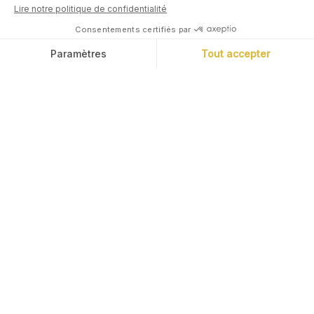
L'application
d'épargne, simple.
Cashbee vous offre l’accès aux bons
placements via sa plateforme
simple, fluide et sécurisée.