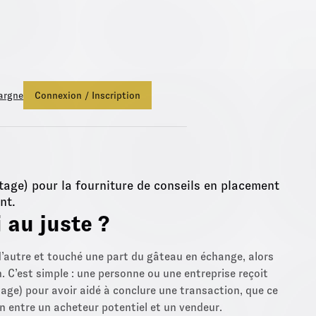
 Euro Netissima
, profitez d'une bonification de +1,50%.
Fonds Eur
argne
Connexion / Inscription
tage) pour la fourniture de conseils en placement
nt.
 au juste ?
’autre et touché une part du gâteau en échange, alors
. C’est simple : une personne ou une entreprise reçoit
ge) pour avoir aidé à conclure une transaction, que ce
on entre un acheteur potentiel et un vendeur.