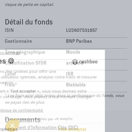
risque de perte en capital.
Détail du fonds
ISIN
LU2607531857
Gestionnaire
BNP Paribas
Zone géographique
Monde
Classification SFDR
article 8
Label
ISR
Frais*
Blablabla
* Les frais sont déjà inclus dans la performance du fonds, vous
ne payez rien de plus.
Documents
Document d’Information Clés (DIC)