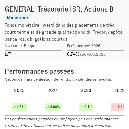
GENERALI Trésorerie ISR, Actions B
Monétaire
Fonds monétaire investi dans des placements de très
court terme et de grande qualité : bons du Trésor, dépôts
bancaires, obligations courtes.
Niveau de Risque
Performance 2026
1
/7
0.74
%
au
04.05.2026
Performances passées
Nettes de frais de gestion de fonds, dividendes réinvestis.
2025
2024
2023
2022
2.51
%
3.98
%
3.4
%
-0.14
%
Les performances passées ne préjugent pas des performances
futures. L’investissement en unités de compte présente un